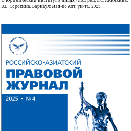
2. Юридический институт в лицах / под ред. Е.С. Аничкина,
В.В. Сорокина. Барнаул: Изд-во Алт. ун-та, 2023.