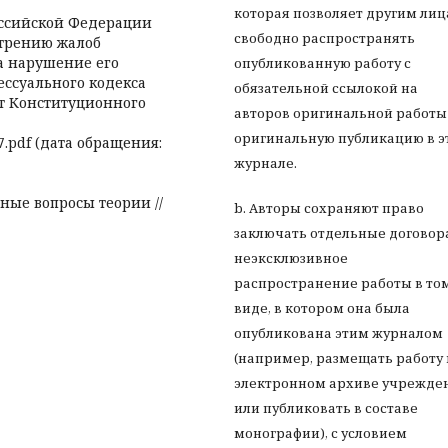
которая позволяет другим ли
оссийской Федерации
свободно распространять
отрению жалоб
а нарушение его
опубликованную работу с
ессуального кодекса
обязательной ссылокой на
т Конституционного
авторов оригинальной работы
оригинальную публикацию в э
57.pdf (дата обращения:
журнале.
рные вопросы теории //
b. Авторы сохраняют право
заключать отдельные договор
неэксклюзивное
распространение работы в то
виде, в котором она была
опубликована этим журналом
(например, размещать работу 
электронном архиве учрежде
или публиковать в составе
монографии), с условием