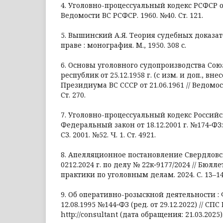
4. Уголовно-процессуальный кодекс РСФСР от 2
Ведомости ВС РСФСР. 1960. №40. Ст. 121.
5. Вышинский А.Я. Теория судебных доказат
праве : монография. М., 1950. 308 с.
6. Основы уголовного судопроизводства Сою
республик от 25.12.1958 г. (с изм. и доп., 
Президиума ВС СССР от 21.06.1961 // Ведомос
Ст. 270.
7. Уголовно-процессуальный кодекс Россий
Федеральный закон от 18.12.2001 г. №174‑ФЗ: ре
СЗ. 2001. №52. Ч. 1. Ст. 4921.
8. Апелляционное постановление Свердловск
0212.2024 г. по делу № 22к‑9177/2024 // Бюлл
практики по уголовным делам. 2024. С. 13–14
9. Об оперативно-розыскной деятельности :
12.08.1995 №144‑ФЗ (ред. от 29.12.2022) // СП
http://consultant (дата обращения: 21.03.2025)