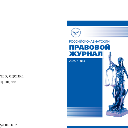
5
тво, оценка
 процесс
суальное