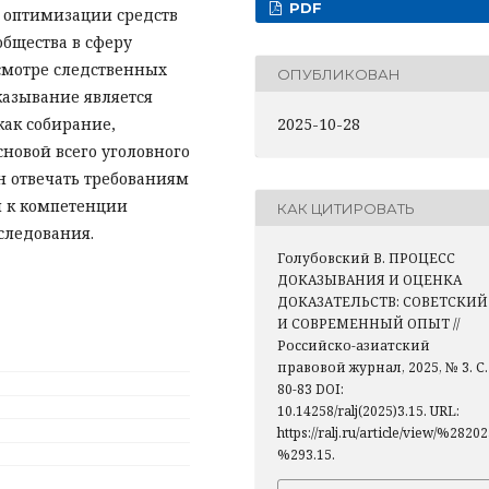
PDF
и оптимизации средств
общества в сферу
смотре следственных
ОПУБЛИКОВАН
казывание является
как собирание,
2025-10-28
сновой всего уголовного
н отвечать требованиям
я к компетенции
КАК ЦИТИРОВАТЬ
следования.
Голубовский В. ПРОЦЕСС
ДОКАЗЫВАНИЯ И ОЦЕНКА
ДОКАЗАТЕЛЬСТВ: СОВЕТСКИЙ
И СОВРЕМЕННЫЙ ОПЫТ //
Российско-азиатский
правовой журнал, 2025, № 3. С.
80-83 DOI:
10.14258/ralj(2025)3.15. URL:
https://ralj.ru/article/view/%2820
%293.15.