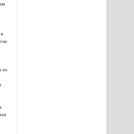
цам
 и
том
а на
м
в
ния