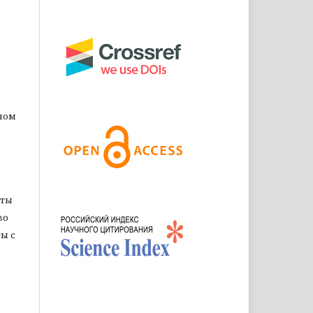
ном
оты
во
ы с