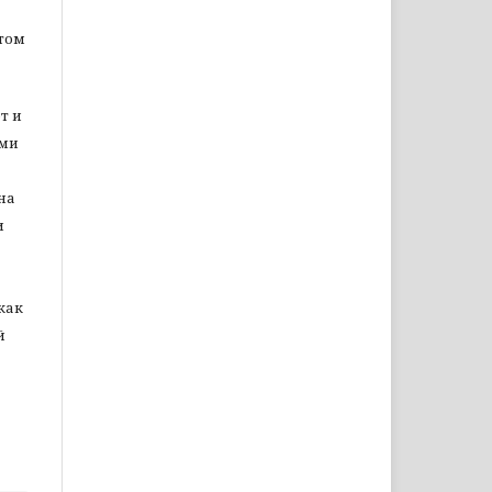
том
т и
ами
на
и
как
й