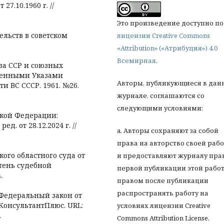
7.10.1960 г. //
Это произведение доступно по
ельств в советском
лицензии Creative Commons
«Attribution» («Атрибуция») 4.0
Всемирная
.
за ССР и союзных
внесенными Указами
Авторы, публикующиеся в дан
ти ВС СССР. 1961. №26.
журнале, соглашаются со
следующими условиями:
ской Федерации:
д. от 28.12.2024 г. //
a. Авторы сохраняют за собой
права на авторство своей раб
ого областного суда от
и предоставляют журналу пра
етень судебной
первой публикации этой работ
.
правом после публикации
распространять работу на
 Федеральный закон от
С КонсультантПлюс. URL:
условиях лицензии Creative
.
Commons Attribution License,