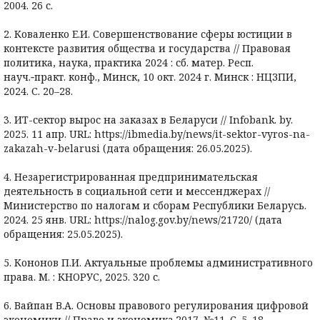
2004. 26 с.
2. Коваленко Е.И. Совершенствование сферы юстиции в
контексте развития общества и государства // Правовая
политика, наука, практика 2024 : сб. матер. Респ.
науч.‑практ. конф., Минск, 10 окт. 2024 г. Минск : НЦЗПИ,
2024. С. 20–28.
3. ИТ-сектор вырос на заказах в Беларуси // Infobank. by.
2025. 11 апр. URL: https://ibmedia.by/news/it-sektor-vyros-na-
zakazah-v-belarusi (дата обращения: 26.05.2025).
4. Незарегистрированная предпринимательская
деятельность в социальной сети и мессенджерах //
Министерство по налогам и сборам Республики Беларусь.
2024. 25 янв. URL: https://nalog.gov.by/news/21720/ (дата
обращения: 25.05.2025).
5. Кононов П.И. Актуальные проблемы административного
права. М. : КНОРУС, 2025. 320 с.
6. Вайпан В.А. Основы правового регулирования цифровой
экономики // Право и экономика.2017. №11. С. 5–18.