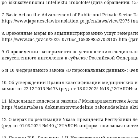
po-iskusstvennomu-intellektu-irobotote/ (дата обращения: 15.0
7. Basic Act on the Advancement of Public and Private Sector D
https://www.japaneselawtranslation.go.jp/en/laws/view/2975 (д
8. Временные меры по администрированию услуг генеративного
https://www.cac.gov.cn/2023–07/13/c_1690898327029107.htm (дат
9. О проведении эксперимента по установлению специальн
искусственного интеллекта в субъекте Российской Федерац
6 и 10 Федерального закона «О персональных данных» : Федер
10. Об утверждении Правил классификации медицинских из
комис. от 22.12.2015 №173 (ред. от 18.02.2025 №18 // ЭТАЛОН:
11. Модельные кодексы и законы // Межпарламентская Ассам
https://iacis.ru/baza_dokumentov/modelnie_zakonodatelnie_akt
12. О мерах по реализации Указа Президента Республики Бел
(ред. от 01.03.2024 №140 // ЭТАЛОН: информ.‑поисковая систе
13. Понкин И.В., Редькина А.И. Искусственный интеллект с то