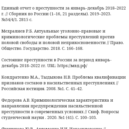
Единый отчет о преступности за январь-декабрь 2018–2022
г. // Сборник по России (1–16, 21 разделы). 2019–2023.
№34/4/1. 2815 с.
Мехралиев Р.Б. Актуальные уголовно-правовые и
криминологические проблемы преступлений против
половой свободы и половой неприкосновенности // Право.
Общество. Государство. 2018. С. 166–168.
Состояние преступности в России за период январь-
декабрь 2018–2022 гг. URL: https://мвд.рф/
Кондратенко М.А., Тыдыкова Н.В. Проблема квалификации
признаков составов в насильственных преступлениях //
Российская юстиция. 2008. №1. С. 41–42.
Федорова А.В. Криминологическая характеристика и
направления предупреждения насильственной
преступности в современных условиях // Скиф. Вопросы
студенческой науки . 2020. №1 (41). С. 100–103.
Фунтикова Ю.В., Артеменко Н.Н. Изнасилование //