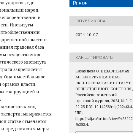
осударство, где
PDF
иональный народ.
непосредственно и
ОПУБЛИКОВАН
сти. Институты
влятьобщественный
2024-10-07
арственной власти и
анная правовая база
мы осуществления
КАК ЦИТИРОВАТЬ
атического института
троля закрепляется
Казанцева О. НЕЗАВИСИМАЯ
а. Она имеетбольшое
АНТИКОРРУПЦИОННАЯ
ЭКСПЕРТИЗА КАК ИНСТИТУТ
 органов власти,
ОБЩЕСТВЕННОГО КОНТРОЛЯ /
бы с коррупцией и
Российско-азиатский
а
правовой журнал, 2024, № 3. С.
должностных лиц.
22-25 DOI: 10.14258/ralj(2024)3.4.
URL:
 экспертизывыражается
https://ralj.ru/article/view/%2820
ной статье отмечается
%293.4.
а и предлагаются меры