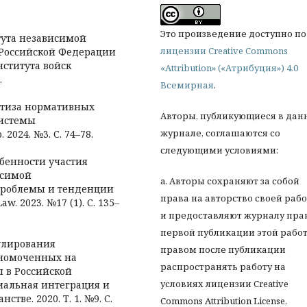
Это произведение доступно по
тута независимой
лицензии Creative Commons
 Российской Федерации
нститута войск
«Attribution» («Атрибуция») 4.0
.
Всемирная
.
ртиза нормативных
Авторы, публикующиеся в дан
системы
журнале, соглашаются со
2024. №3. С. 74–78.
следующими условиями:
обенности участия
исимой
a. Авторы сохраняют за собой
проблемы и тенденции
права на авторство своей раб
w. 2023. №17 (1). С. 135–
и предоставляют журналу пра
первой публикации этой работ
улирования
правом после публикации
лномоченных на
распространять работу на
 в Российской
условиях лицензии Creative
иальная интеграция и
тве. 2020. Т. 1. №9. С.
Commons Attribution License,