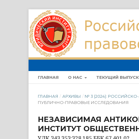
ГЛАВНАЯ
О НАС
ТЕКУЩИЙ ВЫПУСК
ГЛАВНАЯ
/
АРХИВЫ
/
№ 3 (2024): РОССИЙС
ПУБЛИЧНО-ПРАВОВЫЕ ИССЛЕДОВАНИЯ
НЕЗАВИСИМАЯ АНТИКО
ИНСТИТУТ ОБЩЕСТВЕН
УДК 343.353:328.185 ББК 67.401.02