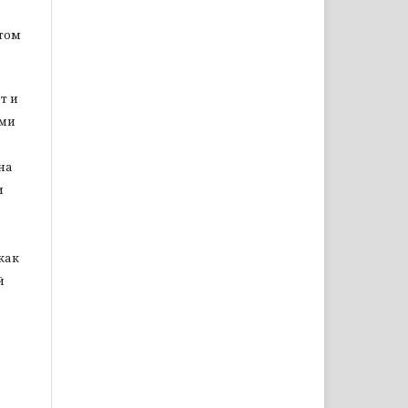
том
т и
ами
на
и
как
й