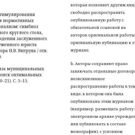
которая позволяет другим ли
свободно распространять
 стимулирования
опубликованную работу с
ов нормативных
ионализм: симбиоз
обязательной ссылокой на
го круглого стола,
авторов оригинальной работы
ождения заслуженного
оригинальную публикацию в э
уженного юриста
журнале.
а Н.В. Витрука / отв.
.
b. Авторы сохраняют право
тиза муниципальных
заключать отдельные договор
поиск оптимальных
неэксклюзивное
21). С. 5–15.
распространение работы в то
виде, в котором она была
опубликована этим журналом
(например, размещать работу 
электронном архиве учрежде
или публиковать в составе
монографии), с условием