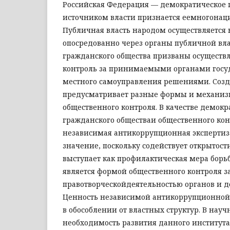
Российская Федерация — демократическое г
источником власти признается еемногонац
Публичная власть народом осуществляется 
опосредованно через органы публичной вла
гражданского общества призваны осущест
контроль за принимаемыми органами госуд
местного самоуправления решениями. Созд
предусматривает разные формы и механиз
общественного контроля. В качестве демокр
гражданского обществаи общественного кон
независимая антикоррупционная экспертиз
значение, поскольку содействует открытости
выступает как профилактическая мера борь
является формой общественного контроля з
правотворческойдеятельностью органов и 
Ценность независимой антикоррупционной
в обособлении от властных структур. В науч
необходимость развития данного институт