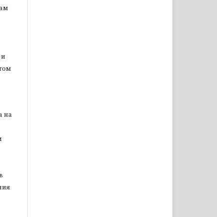
цам
 и
том
а на
м
в
ния