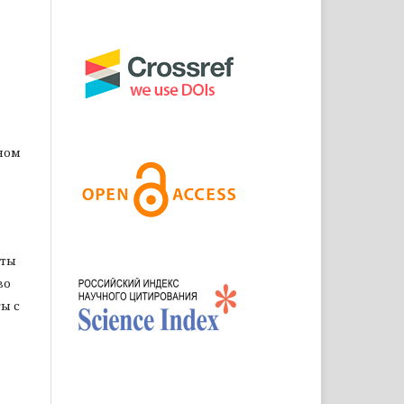
ном
оты
во
ы с