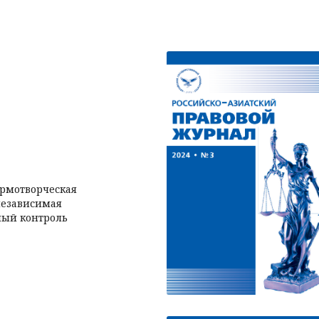
ормотворческая
независимая
ный контроль