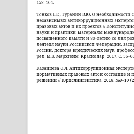
158–164.
Тонков Е.Е., Туранин В.Ю. О необходимости
независимых антикоррупционных эксперт
правовых актов и их проектов // Конституц
науки и практики: материалы Международно
посвященного памяти и 80-летию со дня р
деятеля науки Российской Федерации, засл
России, доктора юридических наук, профессор
ред. М.В. Мархгейм. Краснодар, 2017. С. 56–60
Казанцева О.Л. Антикоррупционная экспер
нормативных правовых актов: состояние и 
решений // Юрислингвистика. 2018. №9–10 (20–