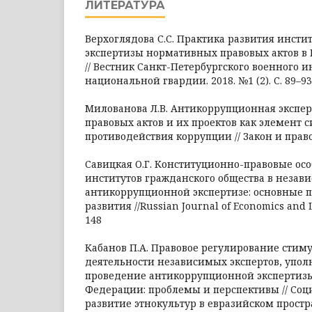
ЛИТЕРАТУРА
Верхоглядова С.С. Практика развития инсти
экспертизы нормативных правовых актов в
// Вестник Санкт-Петербургского военного и
национальной гвардии. 2018. №1 (2). С. 89–93
Милованова Л.В. Антикоррупционная экспе
правовых актов и их проектов как элемент 
противодействия коррупции // Закон и право. 
Савицкая О.Г. Конституционно-правовые ос
институтов гражданского общества в незав
антикоррупционной экспертизе: основные 
развития //Russian Journal of Economics and La
148
Кабанов П.А. Правовое регулирование стим
деятельности независимых экспертов, упо
проведение антикоррупционной экспертизы
Федерации: проблемы и перспективы // Соц
развитие этнокультур в евразийском пространс