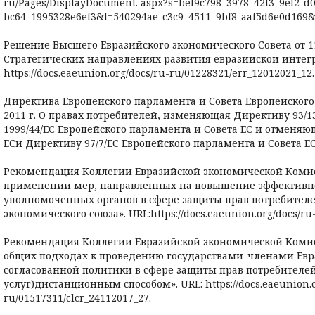
ru/Pages/DisplayDocument. aspx?s=bef9c798–3978–42f3–9ef2-
bc64–1995328e6ef3&l=540294ae-c3c9–4511–9bf8-aaf5d6e0d169&
Решение Высшего Евразийского экономического Совета от 11
Стратегических направлениях развития евразийской интегра
https://docs.eaeunion.org/docs/ru-ru/01228321/err_12012021_12.
Директива Европейского парламента и Совета Европейского 
2011 г. О правах потребителей, изменяющая Директиву 93/1
1999/44/ЕС Европейского парламента и Совета ЕС и отменяю
ЕСи Директиву 97/7/ЕС Европейского парламента и Совета ЕС. 
Рекомендация Коллегии Евразийской экономической Комисси
применении мер, направленных на повышение эффективн
уполномоченных органов в сфере защиты прав потребителе
экономического союза». URL:https://docs.eaeunion.org/docs/ru-
Рекомендация Коллегии Евразийской экономической Комисси
общих подходах к проведению государствами-членами Евр
согласованной политики в сфере защиты прав потребителей
услуг)дистанционным способом». URL: https://docs.eaeunion.o
ru/01517311/clcr_24112017_27.