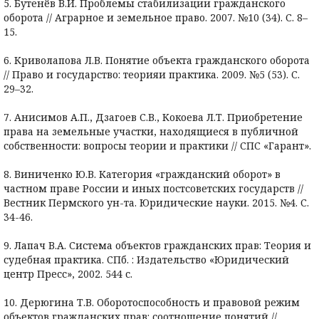
5. Бутенёв В.И. Проблемы стабилизации гражданского
оборота // Аграрное и земельное право. 2007. №10 (34). С. 8–
15.
6. Криволапова Л.В. Понятие объекта гражданского оборота
// Право и государство: теорияи практика. 2009. №5 (53). С.
29–32.
7. Анисимов А.П., Дзагоев С.В., Кокоева Л.Т. Приобретение
права на земельные участки, находящиеся в публичной
собственности: вопросы теории и практики // СПС «Гарант».
8. Виниченко Ю.В. Категория «гражданский оборот» в
частном праве России и иных постсоветских государств //
Вестник Пермского ун-та. Юридические науки. 2015. №4. С.
34-46.
9. Лапач В.А. Система объектов гражданских прав: Теория и
судебная практика. СПб. : Издательство «Юридический
центр Пресс», 2002. 544 с.
10. Дерюгина Т.В. Оборотоспособность и правовой режим
объектов гражданских прав: соотношение понятий //